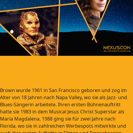
Brown wurde 1961 in San Francisco geboren und zog im
Alter von 18 Jahren nach Napa Valley, wo sie als Jazz- und
Blues-Sängerin arbeitete. Ihren ersten Bühnenauftritt
hatte sie 1983 in dem Musical Jesus Christ Superstar als
Maria Magdalena. 1988 ging sie für zwei Jahre nach
Florida, wo sie in zahlreichen Werbespots mitwirkte und
auch ihre ersten Auftritte in Filmen und Fernsehserien