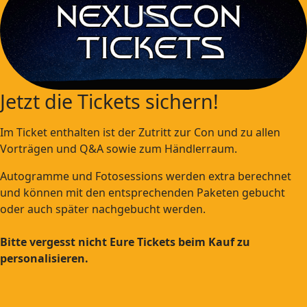
Jetzt die Tickets sichern!
Im Ticket enthalten ist der Zutritt zur Con und zu allen
Vorträgen und Q&A sowie zum Händlerraum.
Autogramme und Fotosessions werden extra berechnet
und können mit den entsprechenden Paketen gebucht
oder auch später nachgebucht werden.
Bitte vergesst nicht Eure Tickets beim Kauf zu
personalisieren.