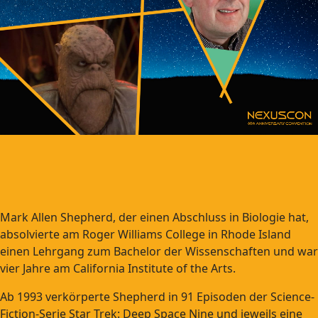
Mark Allen Shepherd, der einen Abschluss in Biologie hat,
absolvierte am Roger Williams College in Rhode Island
einen Lehrgang zum Bachelor der Wissenschaften und war
vier Jahre am California Institute of the Arts.
Ab 1993 verkörperte Shepherd in 91 Episoden der Science-
Fiction-Serie Star Trek: Deep Space Nine und jeweils eine